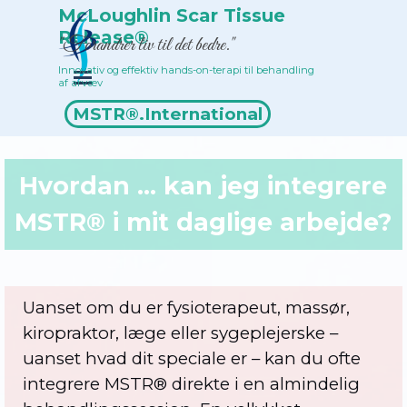
Gå til indhold
McLoughlin Scar Tissue 
Release®
"Forandrer liv til det bedre."
Innovativ og effektiv hands-on-terapi til behandling 
Spring menu
af arvæv
Terapeutoversigt
MSTR®.International
Hvordan ... kan jeg integrere
MSTR® i mit daglige arbejde?
Uanset om du er fysioterapeut, massør,
kiropraktor, læge eller sygeplejerske –
uanset hvad dit speciale er – kan du ofte
integrere MSTR® direkte i en almindelig