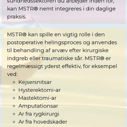
sundhedssektoren du arbejder inden for,
kan MSTR® nemt integreres i din daglige
praksis.
MSTR® kan spille en vigtig rolle i den
postoperative helingsproces og anvendes
til behandling af arvæv efter kirurgiske
indgreb eller traumatiske sår. MSTR® er
regelmæssigt yderst effektiv, for eksempel
ved:
Kejsersnitsar
Hysterektomi-ar
Mastektomi-ar
Amputationsar
Ar fra rygkirurgi
Ar fra hovedskader