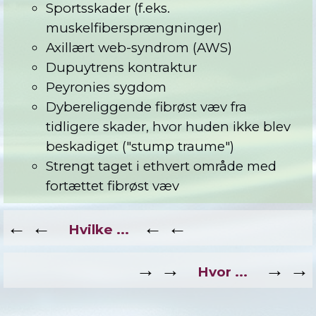
Sportsskader (f.eks.
muskelfibersprængninger)
Axillært web-syndrom (AWS)
Dupuytrens kontraktur
Peyronies sygdom
Dybereliggende fibrøst væv fra
tidligere skader, hvor huden ikke blev
beskadiget ("stump traume")
Strengt taget i ethvert område med
fortættet fibrøst væv
←
←
←
←
Hvilke ...
→ →
→ →
Hvor ...