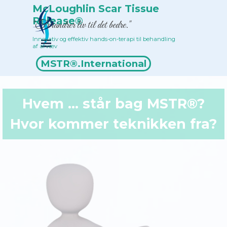
Gå til indhold
McLoughlin Scar Tissue 
Release®
"Forandrer liv til det bedre."
Innovativ og effektiv hands-on-terapi til behandling 
Spring menu
af arvæv
Terapeutoversigt
MSTR®.International
Hvem ... står bag MSTR®?
Hvor kommer teknikken fra?