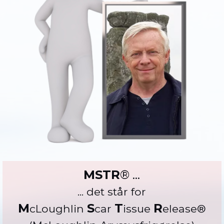
MSTR
® ...
...
det står for
M
S
T
R
cLoughlin
car
issue
elease®